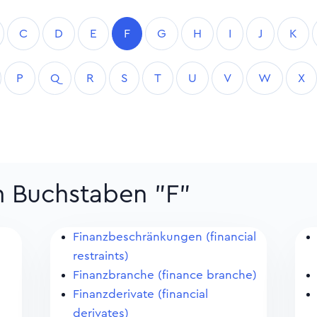
C
D
E
F
G
H
I
J
K
P
Q
R
S
T
U
V
W
X
m Buchstaben "F"
Finanzbeschränkungen (financial
restraints)
Finanzbranche (finance branche)
Finanzderivate (financial
derivates)