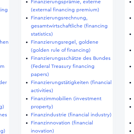
Finanzierungsprämie, externe
ting
(external financing premium)
Finanzierungsrechnung,
gesamtwirtschaftliche (financing
statistics)
chen
Finanzierungsregel, goldene
(golden rule of financing)
Finanzierungsschätze des Bundes
im
(Federal Treasury financing
papers)
der
Finanzierungstätigkeiten (financial
activities)
Finanzimmobilien (investment
g)
property)
nes
Finanzindustrie (financial industry)
Finanzinnovation (financial
ng)
inovation)