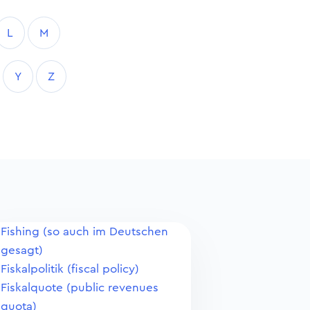
L
M
Y
Z
Fishing (so auch im Deutschen
gesagt)
Fiskalpolitik (fiscal policy)
Fiskalquote (public revenues
quota)