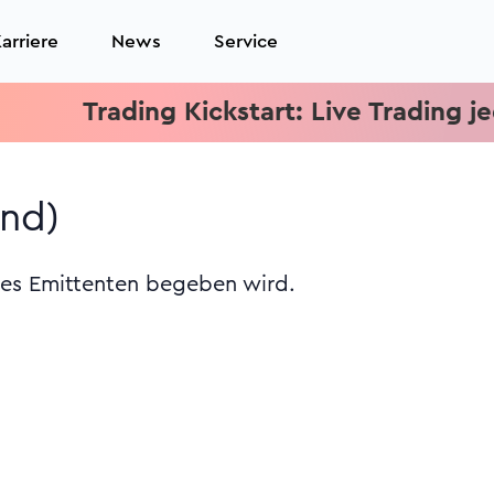
arriere
News
Service
Trading Kickstart: Live Trading jeden M
ond)
des Emittenten begeben wird.