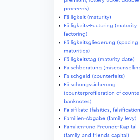
premium; lottery ticket double
proceeds)
Fälligkeit (maturity)
Fälligkeits-Factoring (maturity
factoring)
Fälligkeitsgliederung (spacing 
maturities)
Fälligkeitstag (maturity date)
Falschberatung (miscounsellin
Falschgeld (counterfeits)
Fälschungssicherung
(counterprofileration of counter
banknotes)
Falsifikate (falsities, falsificatio
Familien-Abgabe (family levy)
Familien-und Freunde-Kapital
(family-and friends capital)