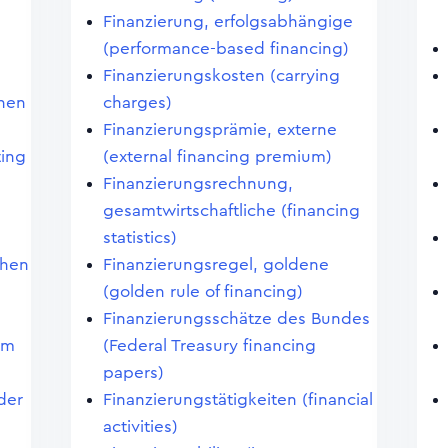
Finanzierung, erfolgsabhängige
(performance-based financing)
Finanzierungskosten (carrying
chen
charges)
Finanzierungsprämie, externe
ting
(external financing premium)
Finanzierungsrechnung,
gesamtwirtschaftliche (financing
statistics)
chen
Finanzierungsregel, goldene
(golden rule of financing)
Finanzierungsschätze des Bundes
im
(Federal Treasury financing
papers)
der
Finanzierungstätigkeiten (financial
activities)