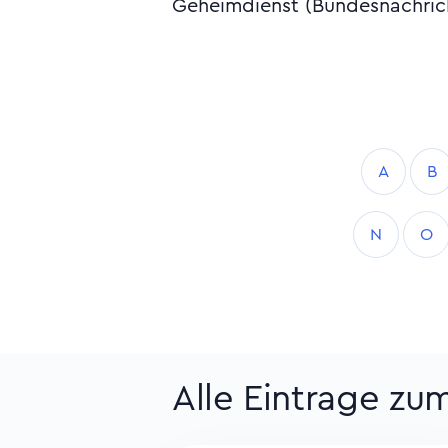
Geheimdienst (Bundesnachrich
A
B
N
O
Alle Eintrage zu