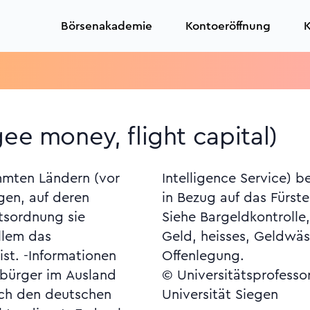
Börsenakademie
Kontoeröffnung
K
Tr
ee money, flight capital)
immten Ländern (vor
, wie im Februar 2007
egen, auf deren
nstein geschehen.
htsordnung sie
rgo, Geldheimat,
llem das
er, Konten-
ist. -Informationen
Offenlegung.
sbürger im Ausland
© Universitätsprofesso
ch den deutschen
Universität Siegen