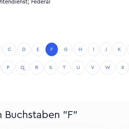
tendienst; Federal
C
D
E
F
G
H
I
J
K
P
Q
R
S
T
U
V
W
X
m Buchstaben "F"