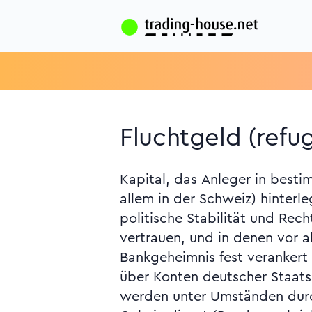
Fluchtgeld (refug
Kapital, das Anleger in best
Intelligence Service) beschafft
allem in der Schweiz) hinterl
in Bezug auf das Fürstentum Lichte
politische Stabilität und Rec
Siehe Bargeldkontrolle, Finanzemba
vertrauen, und in denen vor a
Geld, heisses, Geldwäsche, Hafen, sicher
Bankgeheimnis fest verankert 
über Konten deutscher Staat
werden unter Umständen dur