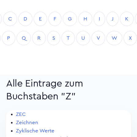
C
D
E
F
G
H
I
J
K
P
Q
R
S
T
U
V
W
X
Alle Eintrage zum
Buchstaben "Z"
ZEC
Zeichnen
Zyklische Werte