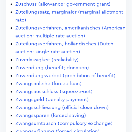
Zuschuss (allowance; government grant)
Zuteilungssatz, marginaler (marginal allotment
rate)
Zuteilungsverfahren, amerikanisches (American
auction; multiple rate auction)
Zuteilungsverfahren, holländisches (Dutch
auction; single rate auction)
Zuverlässigkeit (realiability)
Zuwendung (benefit; donation)
Zuwendungsverbot (prohibition of benefit)
Zwangsanleihe (forced loan)
Zwangsausschluss (squeeze-out)
Zwangsgeld (penalty payment)
Zwangsschliessung (official close down)
Zwangssparen (forced saving)
Zwangsumtausch (compulsory exchange)
Zwangswährung (forced circulation)