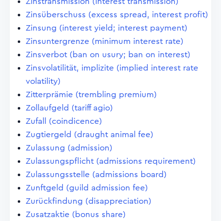
Zinstransmission (interest transmission)
Zinsüberschuss (excess spread, interest profit)
Zinsung (interest yield; interest payment)
Zinsuntergrenze (minimum interest rate)
Zinsverbot (ban on usury; ban on interest)
Zinsvolatilität, implizite (implied interest rate
volatility)
Zitterprämie (trembling premium)
Zollaufgeld (tariff agio)
Zufall (coindicence)
Zugtiergeld (draught animal fee)
Zulassung (admission)
Zulassungspflicht (admissions requirement)
Zulassungsstelle (admissions board)
Zunftgeld (guild admission fee)
Zurückfindung (disappreciation)
Zusatzaktie (bonus share)