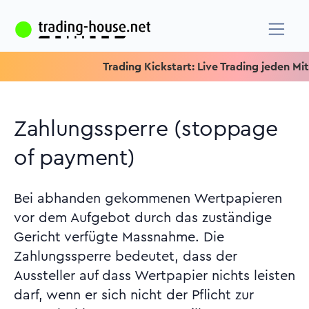
Trading Kickstart: Live Trading jeden Mittwoc
Zahlungssperre (stoppage
of payment)
Bei abhanden gekommenen Wertpapieren
vor dem Aufgebot durch das zuständige
Gericht verfügte Massnahme. Die
Zahlungssperre bedeutet, dass der
Aussteller auf dass Wertpapier nichts leisten
darf, wenn er sich nicht der Pflicht zur