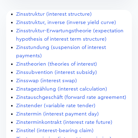
Zinsstruktur (interest structure)
Zinsstruktur, inverse (inverse yield curve)
Zinsstruktur-Erwartungstheorie (expectation
hypothesis of interest term structure)
Zinsstundung (suspension of interest
payments)
Zinstheorien (theories of interest)
Zinssubvention (interest subsidy)
Zinsswap (interest swap)
Zinstagezählung (interest calculation)
Zinstauschgeschäft (forward rate agreement)
Zinstender (variable rate tender)
Zinstermin (interest payment day)
Zinsterminkontrakt (interest rate future)
Zinstitel (interest-bearing claim)