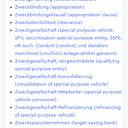
Zweckbindung (appropriation)
Zweckbindungsklausel (appropriation clause)
Zweckdienlichkeit (relevance)
Zweckgesellschaft (special purpose vehicle,
SPV, securitisation special-purpose entity, SSPE;
oft auch: Conduit [conduit] und daneben
manchmal [unschön] Anlagevehikel genannt)
Zweckgesellschaft, eingeschränkte (qualifying
special purpose entity)
Zweckgesellschaft-Konsolidierung
(consolidation of special purpose vehicle)
Zweckgesellschaft-Mitarbeiter (special purpose
vehicle personnel)
Zweckgesellschaft-Refinanzierung (refinancing
of special purpose vehicle)
Zwecksparunternehmen (target saving bank)