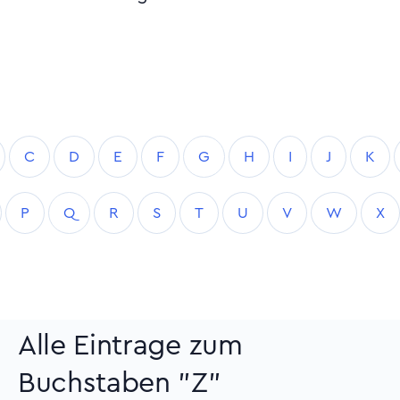
C
D
E
F
G
H
I
J
K
P
Q
R
S
T
U
V
W
X
Alle Eintrage zum
Buchstaben "Z"