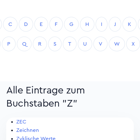
C
D
E
F
G
H
I
J
K
P
Q
R
S
T
U
V
W
X
Alle Eintrage zum
Buchstaben "Z"
ZEC
Zeichnen
Zyklische Werte