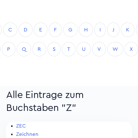
C
D
E
F
G
H
I
J
K
P
Q
R
S
T
U
V
W
X
Alle Eintrage zum
Buchstaben "Z"
ZEC
Zeichnen