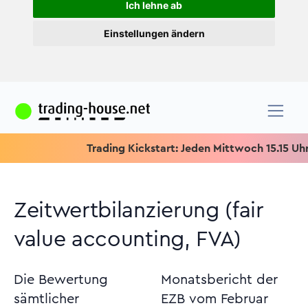
Ich lehne ab
Einstellungen ändern
Trading Kickstart: Jeden Mittwoch 15.15 Uhr & Sp
Zeitwertbilanzierung (fair
value accounting, FVA)
Die Bewertung
Monatsbericht der
sämtlicher
EZB vom Februar