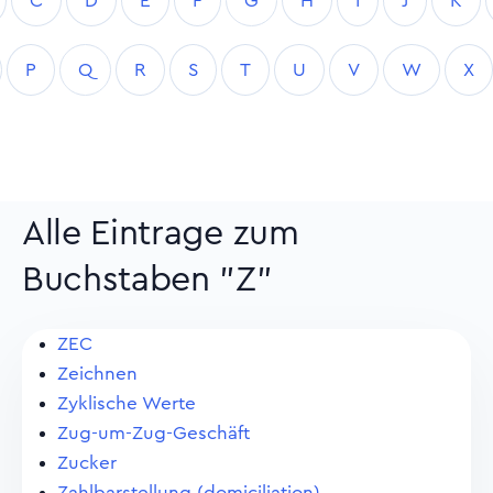
C
D
E
F
G
H
I
J
K
P
Q
R
S
T
U
V
W
X
Alle Eintrage zum
Buchstaben "Z"
ZEC
Zeichnen
Zyklische Werte
Zug-um-Zug-Geschäft
Zucker
Zahlbarstellung (domiciliation)