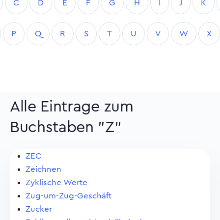
C
D
E
F
G
H
I
J
K
P
Q
R
S
T
U
V
W
X
Alle Eintrage zum
Buchstaben "Z"
ZEC
Zeichnen
Zyklische Werte
Zug-um-Zug-Geschäft
Zucker