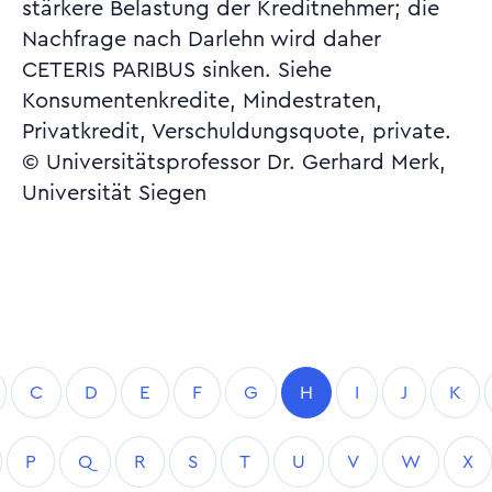
stärkere Belastung der Kreditnehmer; die
Nachfrage nach Darlehn wird daher
CETERIS PARIBUS sinken. Siehe
Konsumentenkredite, Mindestraten,
Privatkredit, Verschuldungsquote, private.
© Universitätsprofessor Dr. Gerhard Merk,
Universität Siegen
C
D
E
F
G
H
I
J
K
P
Q
R
S
T
U
V
W
X