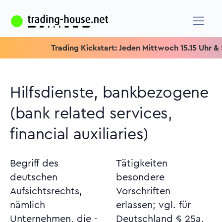
Trading Kickstart: Jeden Mittwoch 15.15 Uhr & Spez
Hilfsdienste, bankbezogene
(bank related services,
financial auxiliaries)
Begriff des
Tätigkeiten
deutschen
besondere
Aufsichtsrechts,
Vorschriften
nämlich
erlassen; vgl. für
Unternehmen, die -
Deutschland § 25a,