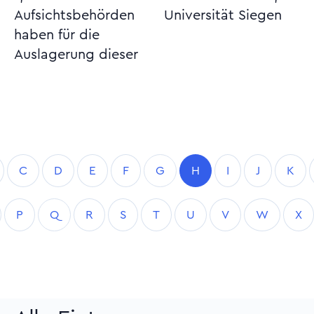
Aufsichtsbehörden
Universität Siegen
haben für die
Auslagerung dieser
C
D
E
F
G
H
I
J
K
P
Q
R
S
T
U
V
W
X