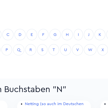
C
D
E
F
G
H
I
J
K
P
Q
R
S
T
U
V
W
X
m Buchstaben "N"
Netting (so auch im Deutschen