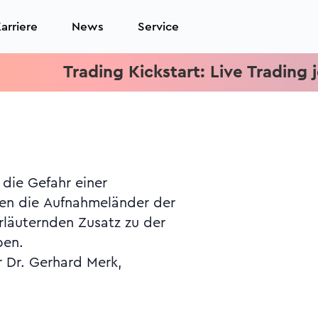
arriere
News
Service
Trading Kickstart: Live Trading jede
ben.
r Dr. Gerhard Merk,