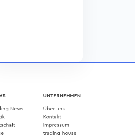
WS
UNTERNEHMEN
ding News
Über uns
tik
Kontakt
tschaft
Impressum
se
trading-house