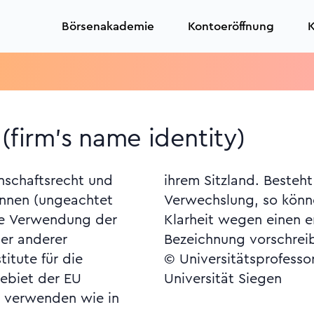
Börsenakademie
Kontoeröffnung
K
(firm's name identity)
schaftsrecht und
ie Gefahr einer
önnen (ungeachtet
ufnahmeländer der
 die Verwendung der
nden Zusatz zu der
er anderer
Bezeichnung vorschrei
itute für die
© Universitätsprofesso
Gebiet der EU
Universität Siegen
 verwenden wie in