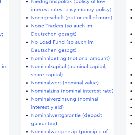
f
Niedrigzinspolitik (policy of low
interest rates, easy money policy)
Nochgeschäft (put or call of more)
Noise Traders (so auch im
y;
Deutschen gesagt)
No-Load Fund (so auch im
Deutschen gesagt)
Nominalbetrag (notional amount)
 im
Nominalkapital (nominal capital;
share capital)
Nominalwert (nominal value)
Nominalzins (nominal interest rate)
Nominalverzinsung (nominal
interest yield)
Nominalwertgarantie (deposit
guarantee)
Nominalwertprinzip (principle of