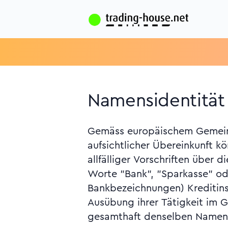
Namensidentität 
Gemäss europäischem Gemein
ihrem Sitzland. Besteht d
aufsichtlicher Übereinkunft k
Verwechslung, so können die A
allfälliger Vorschriften über
Klarheit wegen einen erläuter
Worte "Bank", "Sparkasse" od
Bankbezeichnungen) Kreditinst
Ausübung ihrer Tätigkeit im 
gesamthaft denselben Namen