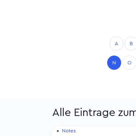
A
B
N
O
Alle Eintrage zu
Notes