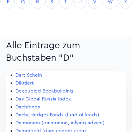
P
Q
R
S
T
U
V
W
X
Alle Eintrage zum
Buchstaben "D"
Dart-Schein
Dilutiert
Decoupled Bookbuilding
Dax Global Russia Index
Dachfonds
Dach(-Hedge)-Fonds (fund of funds)
Daimonion (daimonion, inlying advice)
Dammgeld (dam contribution)