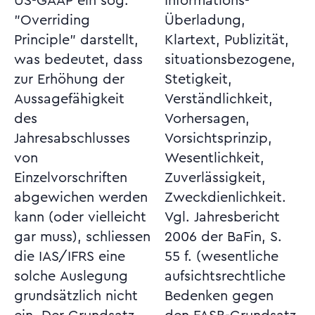
US-GAAP ein sog.
Informations-
"Overriding
Überladung,
Principle" darstellt,
Klartext, Publizität,
was bedeutet, dass
situationsbezogene,
zur Erhöhung der
Stetigkeit,
Aussagefähigkeit
Verständlichkeit,
des
Vorhersagen,
Jahresabschlusses
Vorsichtsprinzip,
von
Wesentlichkeit,
Einzelvorschriften
Zuverlässigkeit,
abgewichen werden
Zweckdienlichkeit.
kann (oder vielleicht
Vgl. Jahresbericht
gar muss), schliessen
2006 der BaFin, S.
die IAS/IFRS eine
55 f. (wesentliche
solche Auslegung
aufsichtsrechtliche
grundsätzlich nicht
Bedenken gegen