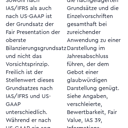
Sowohl nach
die nachgelagerten
IAS/IFRS als auch
Grundsätze und die
nach US-GAAP ist
Einzelvorschriften
der Grundsatz der
gesamthaft bei
Fair Presentation der
zureichender
oberste
Anwendung zu einer
Bilanzierungsgrundsatz
Darstellung im
und nicht das
Jahresabschluss
Vorsichtsprinzip.
führen, der dem
Freilich ist der
Gebot einer
Stellenwert dieses
glaubwürdigen
Grundsatzes nach
Darstellung genügt.
IAS/IFRS und US-
Siehe Angaben,
GAAP
verschleierte,
unterschiedlich.
Bewertbarkeit, Fair
Während er nach
Value, IAS 39,