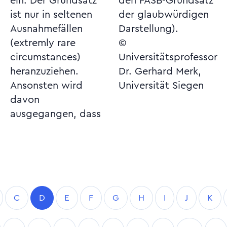
ein. Der Grundsatz
den FASB-Grundsatz
ist nur in seltenen
der glaubwürdigen
Ausnahmefällen
Darstellung).
(extremly rare
©
circumstances)
Universitätsprofessor
heranzuziehen.
Dr. Gerhard Merk,
Ansonsten wird
Universität Siegen
davon
ausgegangen, dass
C
D
E
F
G
H
I
J
K