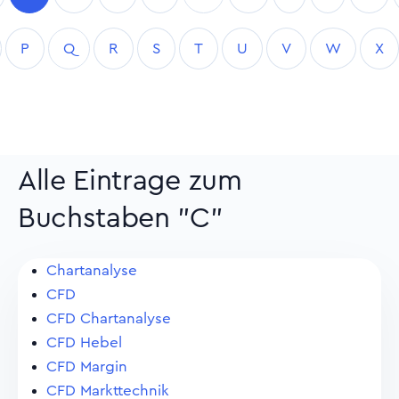
P
Q
R
S
T
U
V
W
X
Alle Eintrage zum
Buchstaben "C"
Chartanalyse
CFD
CFD Chartanalyse
CFD Hebel
CFD Margin
CFD Markttechnik