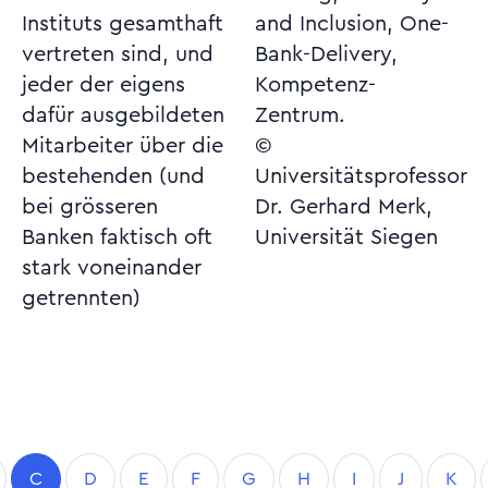
Instituts gesamthaft
and Inclusion, One-
vertreten sind, und
Bank-Delivery,
jeder der eigens
Kompetenz-
dafür ausgebildeten
Zentrum.
Mitarbeiter über die
©
bestehenden (und
Universitätsprofessor
bei grösseren
Dr. Gerhard Merk,
Banken faktisch oft
Universität Siegen
stark voneinander
getrennten)
C
D
E
F
G
H
I
J
K