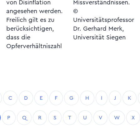
von Disinflation
Missverständnissen.
angesehen werden.
©
Freilich gilt es zu
Universitätsprofessor
berücksichtigen,
Dr. Gerhard Merk,
dass die
Universität Siegen
Opferverhältniszahl
C
D
E
F
G
H
I
J
K
P
Q
R
S
T
U
V
W
X