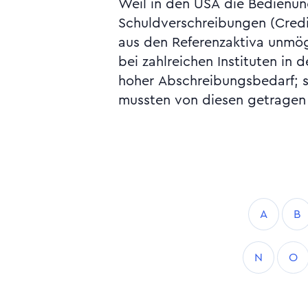
Weil in den USA die Bedienun
Liquidity Conduit, Subprime-Krise, To
Schuldverschreibungen (Credi
Swaps, Underwriter, Verb
aus den Referenzaktiva unmög
bei zahlreichen Instituten in 
hoher Abschreibungsbedarf; s
mussten von diesen getragen
A
B
N
O