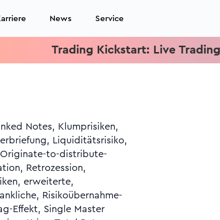
arriere
News
Service
Trading Kickstart: Live Trading je