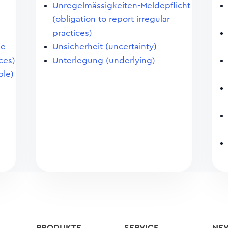
Unregelmässigkeiten-Meldepflicht
(obligation to report irregular
practices)
ge
Unsicherheit (uncertainty)
ces)
Unterlegung (underlying)
ble)
PRODUKTE
SERVICE
NE