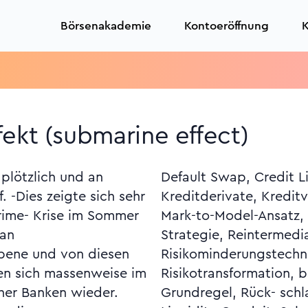
Börsenakademie
Kontoeröffnung
K
ekt (submarine effect)
plötzlich und an
es, Klumprisiken,
. -Dies zeigte sich sehr
ung, Liquiditätsrisiko,
rime- Krise im Sommer
inate-to-distribute-
 an
on,
bene und von diesen
ken, erweiterte,
en sich massenweise im
iche, Risikoübernahme-
her Banken wieder.
ekt, Single Master