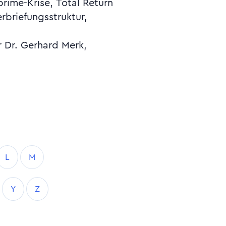
r Dr. Gerhard Merk,
L
M
Y
Z