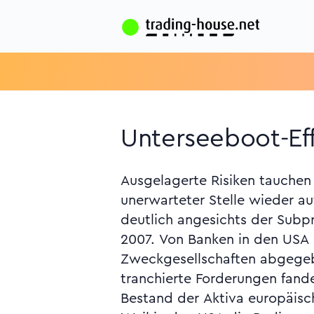
Unterseeboot-Eff
Ausgelagerte Risiken tauchen 
Default Swap, Credit Linked Not
unerwarteter Stelle wieder auf
Kreditderivate, Kreditverbrief
deutlich angesichts der Subp
Mark-to-Model-Ansatz, Orig
2007. Von Banken in den USA
Strategie, Reintermediation, Retrozessi
Zweckgesellschaften abgege
Risikominderungstechni
tranchierte Forderungen fand
Risikotransformation, bankl
Bestand der Aktiva europäisc
Grundregel, Rück- schlag-Eff