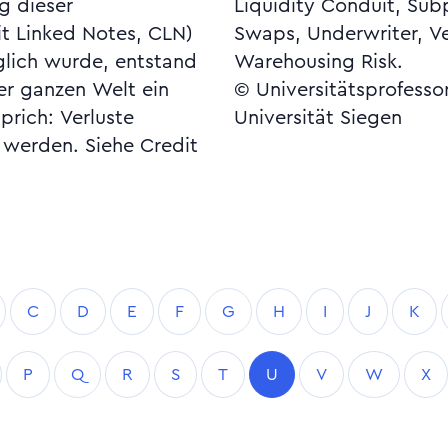
g dieser
tal Return
t Linked Notes, CLN)
riefungsstruktur,
lich wurde, entstand
Warehousing Risk.
der ganzen Welt ein
© Universitätsprofesso
prich: Verluste
Universität Siegen
 werden. Siehe Credit
C
D
E
F
G
H
I
J
K
P
Q
R
S
T
U
V
W
X