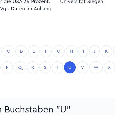
r die USA 34 Prozent.
Universität Siegen
 Vgl. Daten im Anhang
C
D
E
F
G
H
I
J
K
P
Q
R
S
T
U
V
W
X
m Buchstaben "U"