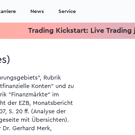
arriere
News
Service
Trading Kickstart: Live Trading jed
s)
eseite mit Übersichten).
r Dr. Gerhard Merk,