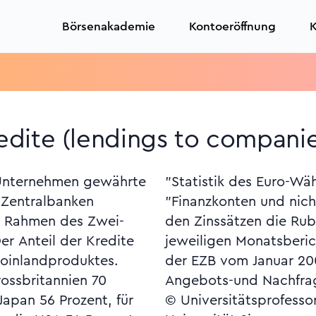
Börsenakademie
Kontoeröffnung
K
dite (lendings to companie
 Unternehmen gewährte
ngsgebiets", Rubrik
 Zentralbanken
e Konten" und zu
m Rahmen des Zwei-
"Finanzmärkte" im
er Anteil der Kredite
r EZB, Monatsbericht
toinlandproduktes.
0 ff. (Analyse der
ossbritannien 70
Angebots-und Nachfrag
Japan 56 Prozent, für
© Universitätsprofesso