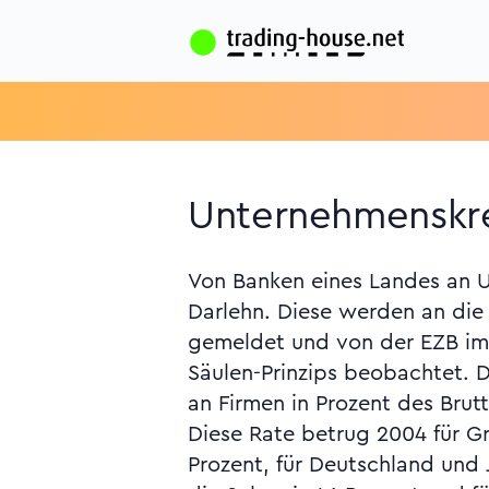
Unternehmenskre
Von Banken eines Landes an
"Statistik des Euro-Währu
Darlehn. Diese werden an die
"Finanzkonten und nichtfinanziell
gemeldet und von der EZB i
den Zinssätzen die Rubrik 
Säulen-Prinzips beobachtet. D
jeweiligen Monatsbericht de
an Firmen in Prozent des Brut
der EZB vom Januar 2007, S. 2
Diese Rate betrug 2004 für Gr
Prozent, für Deutschland und 