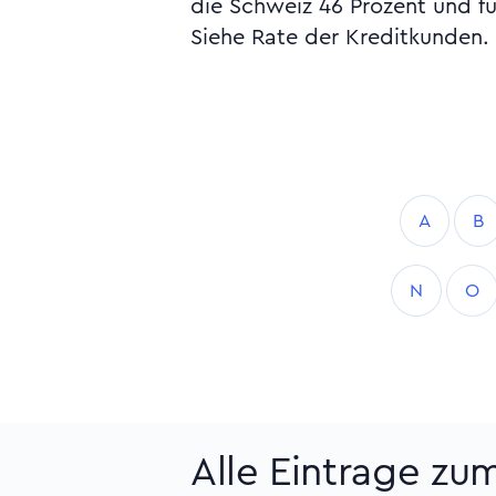
die Schweiz 46 Prozent und fü
Siehe Rate der Kreditkunden.
A
B
N
O
Alle Eintrage zu