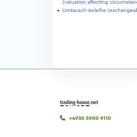
(valuation affecting circumstan
Umtausch-Anleihe (exchangea
+4930 5900 9110