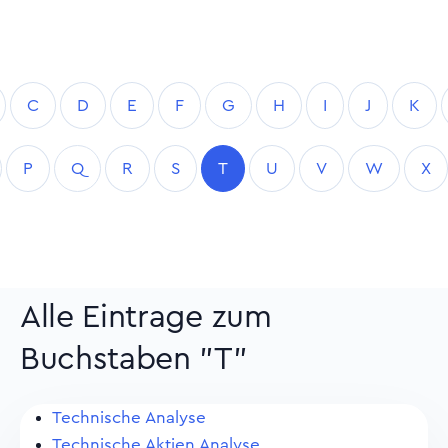
C
D
E
F
G
H
I
J
K
P
Q
R
S
T
U
V
W
X
Alle Eintrage zum
Buchstaben "T"
Technische Analyse
Technische Aktien Analyse