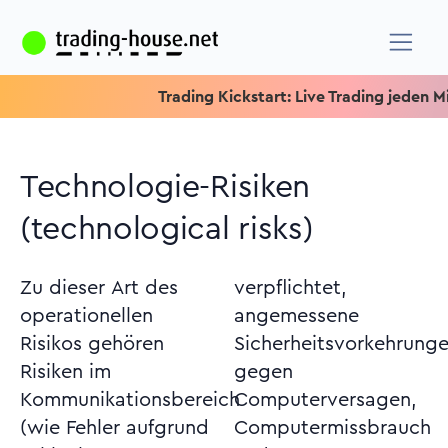
Trading Kickstart: Live Trading jeden Mittw
Technologie-Risiken
(technological risks)
Zu dieser Art des
verpflichtet,
operationellen
angemessene
Risikos gehören
Sicherheitsvorkehrungen
Risiken im
gegen
Kommunikationsbereich
Computerversagen,
(wie Fehler aufgrund
Computermissbrauch