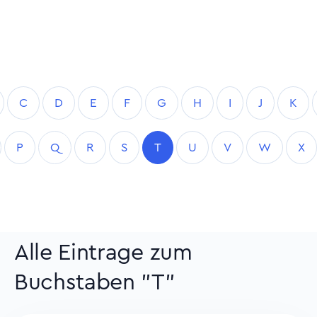
C
D
E
F
G
H
I
J
K
P
Q
R
S
T
U
V
W
X
Alle Eintrage zum
Buchstaben "T"