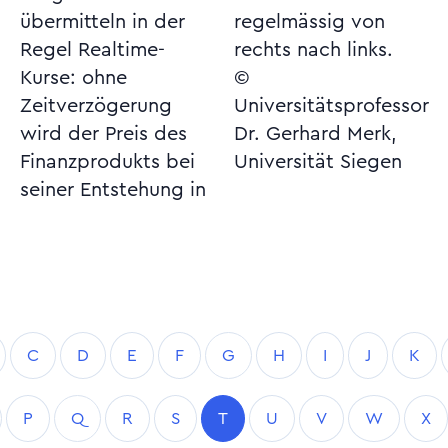
übermitteln in der
regelmässig von
Regel Realtime-
rechts nach links.
Kurse: ohne
©
Zeitverzögerung
Universitätsprofessor
wird der Preis des
Dr. Gerhard Merk,
Finanzprodukts bei
Universität Siegen
seiner Entstehung in
C
D
E
F
G
H
I
J
K
P
Q
R
S
T
U
V
W
X