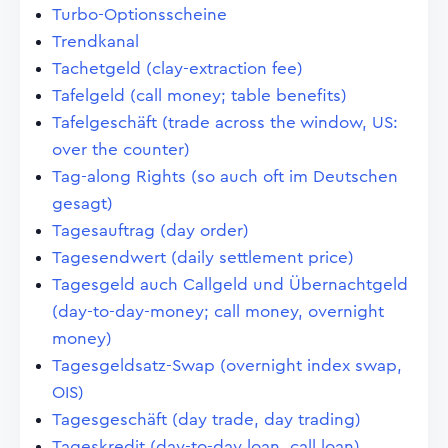
Turbo-Optionsscheine
Trendkanal
Tachetgeld (clay-extraction fee)
Tafelgeld (call money; table benefits)
Tafelgeschäft (trade across the window, US:
over the counter)
Tag-along Rights (so auch oft im Deutschen
gesagt)
Tagesauftrag (day order)
Tagesendwert (daily settlement price)
Tagesgeld auch Callgeld und Übernachtgeld
(day-to-day-money; call money, overnight
money)
Tagesgeldsatz-Swap (overnight index swap,
OIS)
Tagesgeschäft (day trade, day trading)
Tageskredit (day-to-day loan, call loan)