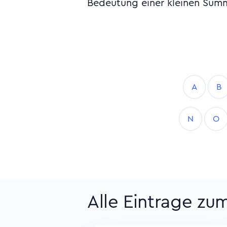
Bedeutung einer kleinen Summ
A
B
N
O
Alle Eintrage zu