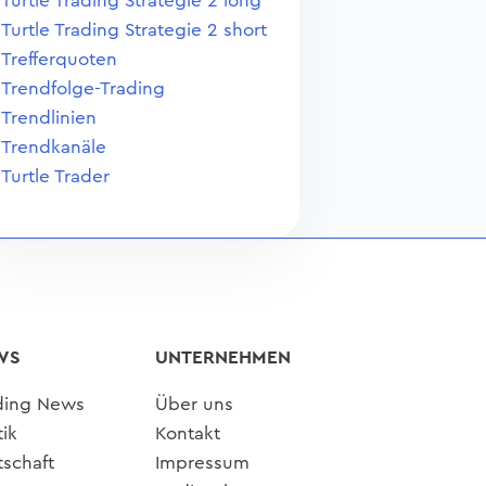
Turtle Trading Strategie 2 long
Turtle Trading Strategie 2 short
Trefferquoten
Trendfolge-Trading
Trendlinien
Trendkanäle
Turtle Trader
WS
UNTERNEHMEN
ding News
Über uns
tik
Kontakt
tschaft
Impressum