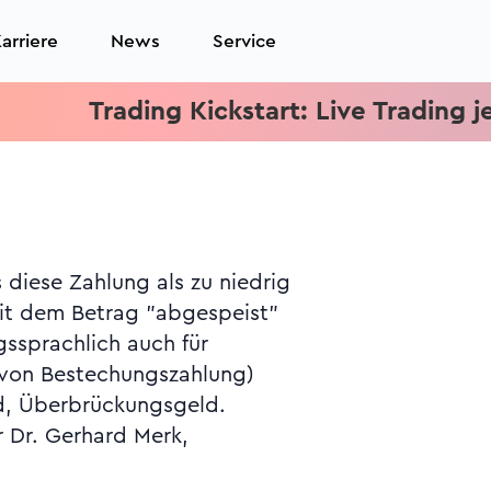
arriere
News
Service
Trading Kickstart: Live Trading jeden
d, Überbrückungsgeld.
r Dr. Gerhard Merk,