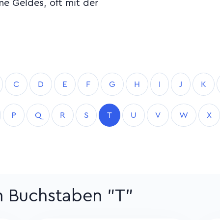
e Geldes, oft mit der
C
D
E
F
G
H
I
J
K
P
Q
R
S
T
U
V
W
X
m Buchstaben "T"