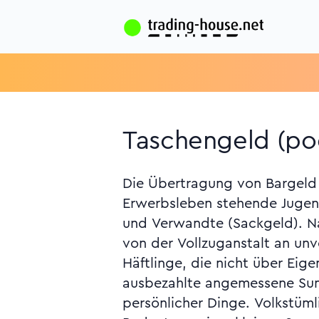
Taschengeld (po
Die Übertragung von Bargeld 
Nebenbedeutung, dass diese Zahl
Erwerbsleben stehende Jugend
empfunden und man mit dem B
und Verwandte (Sackgeld). N
(fobbed) wird. Umgangss
von der Vollzuganstalt an unv
Schmiergeld (im Sinne von
Häftlinge, die nicht über Eig
ausbezahlte angemessene Su
persönlicher Dinge. Volkstüml