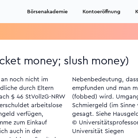
Börsenakademie
Kontoeröffnung
K
cket money; slush money)
an noch nicht im
ung als zu niedrig
liche durch Eltern
etrag "abgespeist"
ach § 46 StVollzG-NRW
prachlich auch für
erschuldet arbeitslose
 Bestechungszahlung)
engeld verfügen,
gesagt. Siehe Hausgel
mme zum Einkauf
© Universitätsprofesso
ich auch in der
Universität Siegen