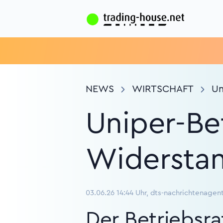
NEWS
WIRTSCHAFT
Un
Uniper-Bet
Widerstan
03.06.26 14:44 Uhr, dts-nachrichtenagen
Der Betriebsr