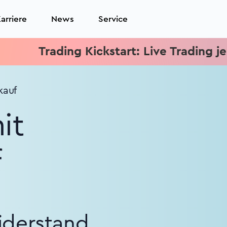
arriere
News
Service
rading Kickstart: Live Trading jeden Mitt
kauf
it
f
iderstand