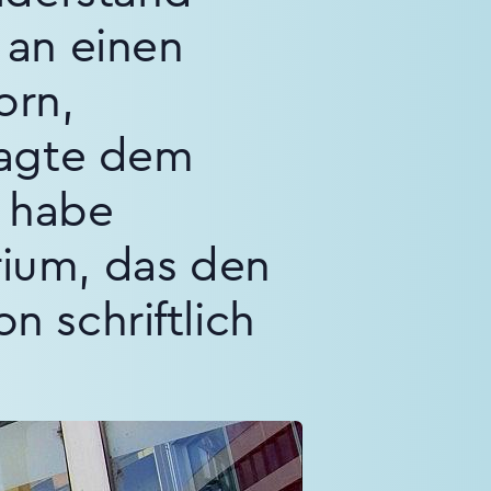
 an einen
orn,
sagte dem
e habe
ium, das den
n schriftlich