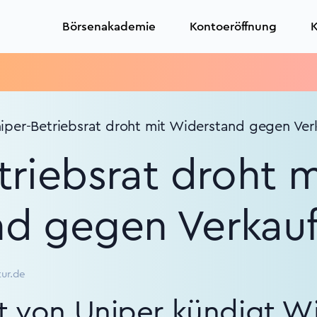
Börsenakademie
Kontoeröffnung
K
T
iper-Betriebsrat droht mit Widerstand gegen Ver
riebsrat droht m
d gegen Verkau
tur.de
at von Uniper kündigt W