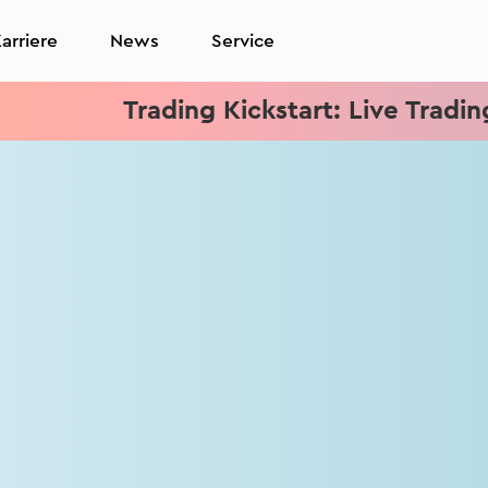
arriere
News
Service
Trading Kickstart: Live Trading je