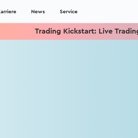
arriere
News
Service
Trading Kickstart: Live Trading je