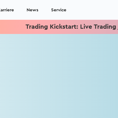
arriere
News
Service
Trading Kickstart: Live Trading je