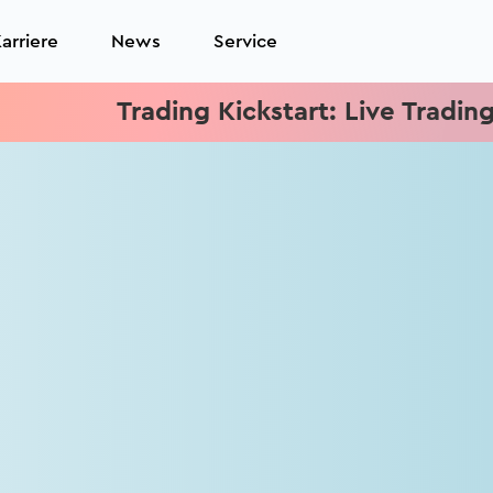
arriere
News
Service
Trading Kickstart: Live Trading jed