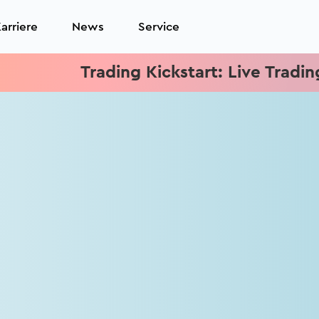
arriere
News
Service
Trading Kickstart: Live Trading je