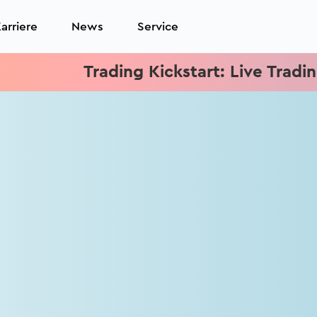
arriere
News
Service
Trading Kickstart: Live Trading j