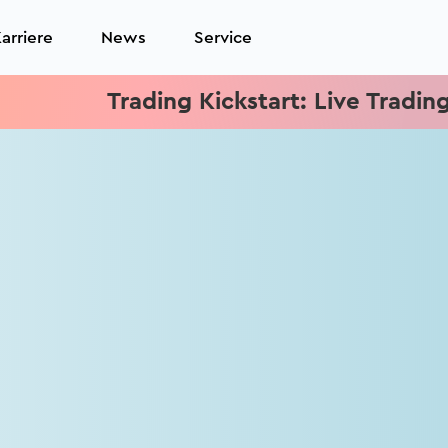
arriere
News
Service
Trading Kickstart: Live Trading je