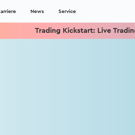
arriere
News
Service
Trading Kickstart: Live Trading j