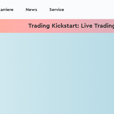
arriere
News
Service
Trading Kickstart: Live Trading je