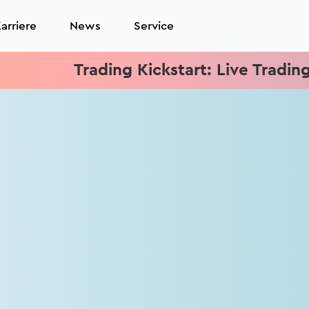
arriere
News
Service
Trading Kickstart: Live Trading je