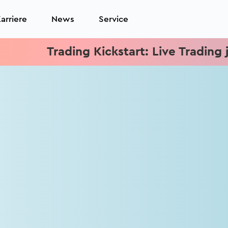
arriere
News
Service
Trading Kickstart: Live Trading je