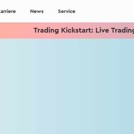
arriere
News
Service
Trading Kickstart: Live Trading je