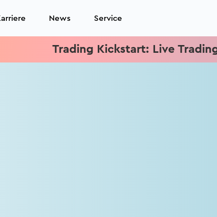
arriere
News
Service
Trading Kickstart: Live Trading je