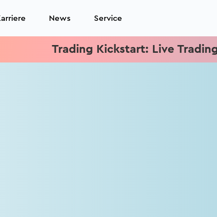
arriere
News
Service
Trading Kickstart: Live Trading je