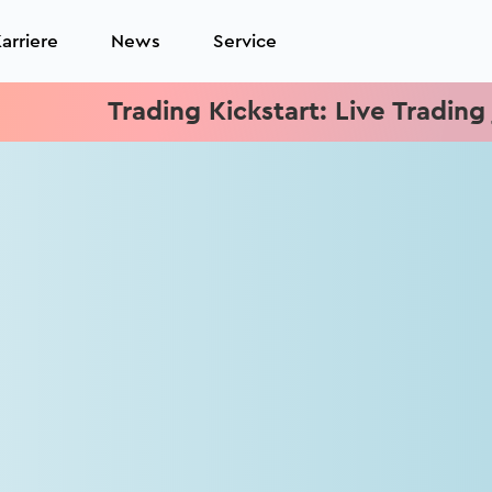
arriere
News
Service
Trading Kickstart: Live Trading je