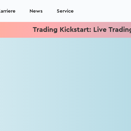
arriere
News
Service
Trading Kickstart: Live Trading je