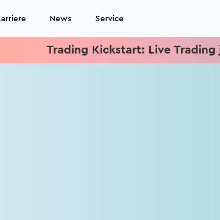
arriere
News
Service
Trading Kickstart: Live Trading jed