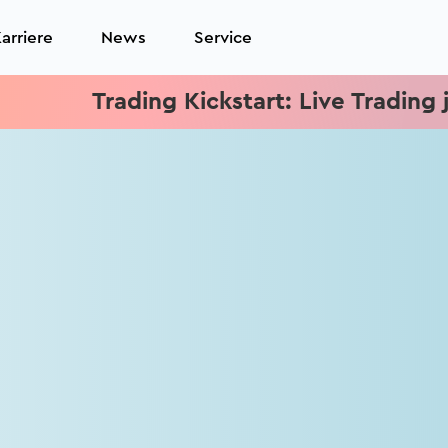
arriere
News
Service
Trading Kickstart: Live Trading je