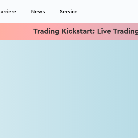
arriere
News
Service
Trading Kickstart: Live Trading je