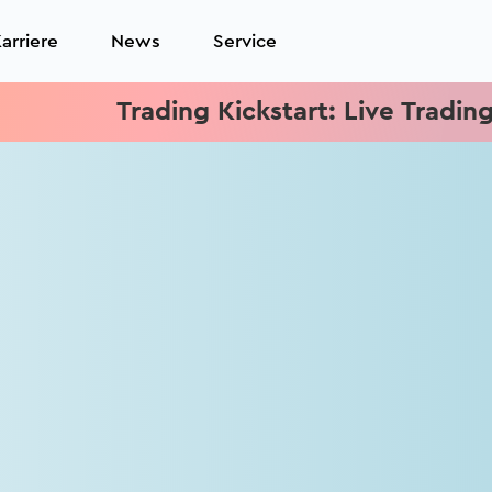
arriere
News
Service
Trading Kickstart: Live Trading je