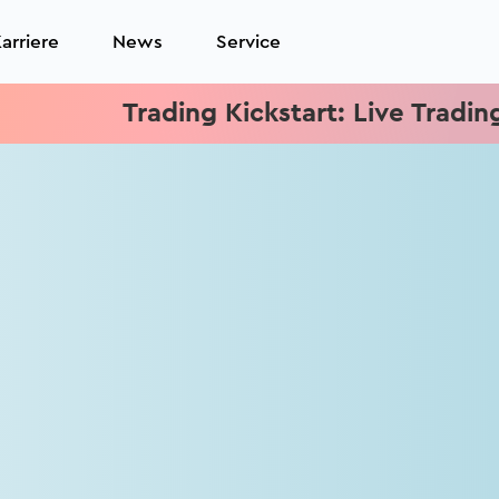
arriere
News
Service
Trading Kickstart: Live Trading je