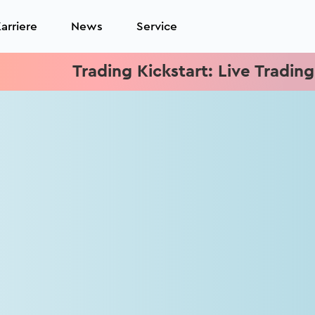
arriere
News
Service
Trading Kickstart: Live Trading je