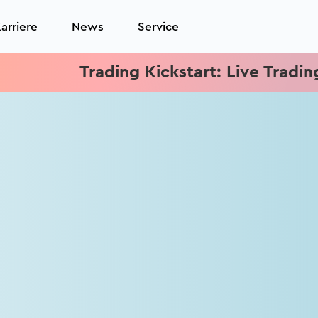
arriere
News
Service
Trading Kickstart: Live Trading je