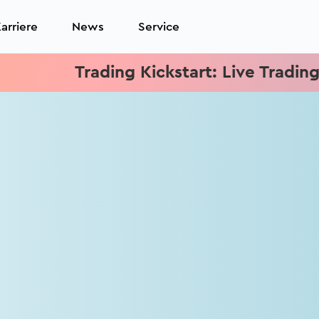
arriere
News
Service
Trading Kickstart: Live Trading jed