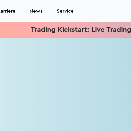
arriere
News
Service
Trading Kickstart: Live Trading je