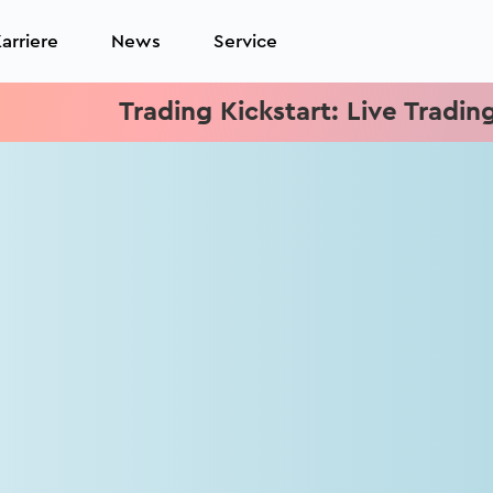
arriere
News
Service
Trading Kickstart: Live Trading je