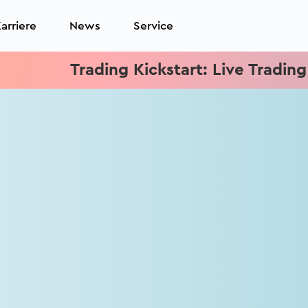
arriere
News
Service
Trading Kickstart: Live Trading jed