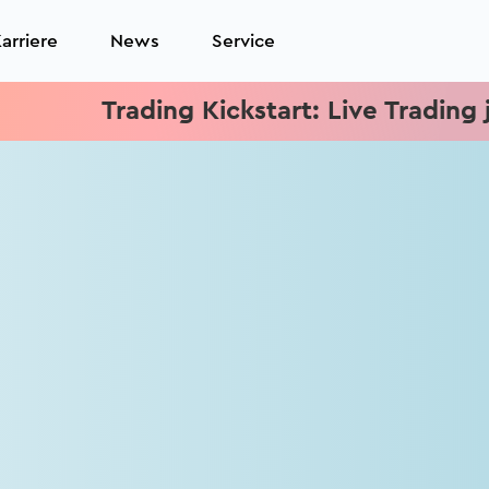
arriere
News
Service
Trading Kickstart: Live Trading je